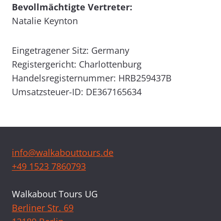
Bevollmächtigte Vertreter:
Natalie Keynton
Eingetragener Sitz: Germany
Registergericht: Charlottenburg
Handelsregisternummer: HRB259437B
Umsatzsteuer-ID: DE367165634
info@walkabouttours.de
+49 1523 7860793
Walkabout Tours UG
Berliner Str. 69